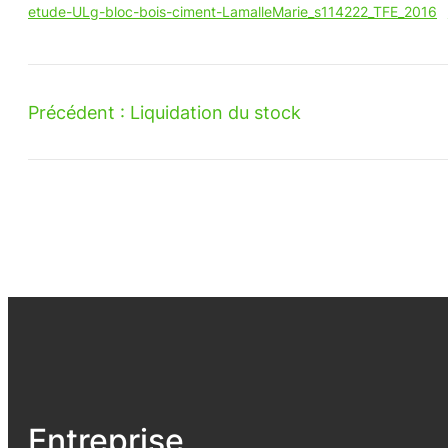
etude-ULg-bloc-bois-ciment-LamalleMarie_s114222_TFE_2016
Précédent :
Liquidation du stock
Entreprise