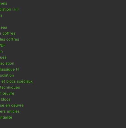
nnels
lation (HI)
és
teau
r coffres
es coffres
PDF
on
ques
Isolation
Classique H
Isolation
n et blocs spéciaux
 techniques
en œuvre
 blocs
ise en oeuvre
rs articles
ntialité