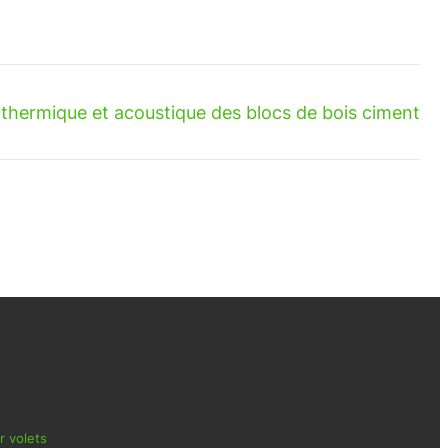
thermique et acoustique des blocs de bois ciment
r volets