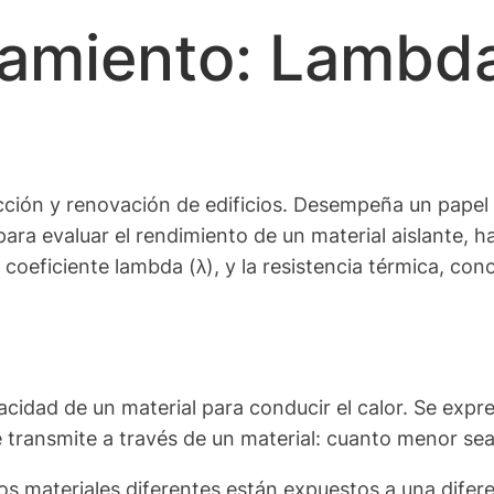
lamiento: Lambda
cción y renovación de edificios. Desempeña un papel cr
s para evaluar el rendimiento de un material aislante,
eficiente lambda (λ), y la resistencia térmica, con
acidad de un material para conducir el calor. Se expr
 se transmite a través de un material: cuanto menor se
materiales diferentes están expuestos a una diferenc