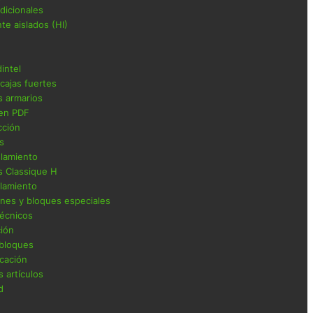
adicionales
te aislados (HI)
intel
cajas fuertes
s armarios
en PDF
cción
os
islamiento
s Classique H
slamiento
iones y bloques especiales
técnicos
ción
 bloques
cación
 artículos
d