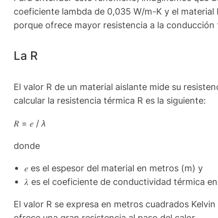
coeficiente lambda de 0,035 W/m-K y el material B 
porque ofrece mayor resistencia a la conducción 
La R
El valor R de un material aislante mide su resiste
calcular la resistencia térmica R es la siguiente:
𝑅 = 𝑒 /
λ
donde
𝑒 es el espesor del material en metros (m) y
𝜆 es el coeficiente de conductividad térmica 
El valor R se expresa en metros cuadrados Kelvin p
ofrece una gran resistencia al paso del calor.