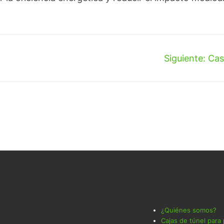
Siguiente:
Cas
¿Quiénes somos?
Cajas de túnel para